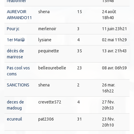
reabonner
15h48
AUREVOIR
shena
15
24 août
ARMANDO11
18h40
Pour jc
merlenoir
3
11 juin 23h21
1er Mai😀
lysiane
4
02 mai 11h29
décès de
pequinette
35
13 avr. 21h43
marirose
Pas cool vos
belleourebelle
23
08 avr. 06h59
coms
SANCTIONS
shena
2
26 mar.
16h22
deces de
crevette572
4
27 fév.
madoug
20h53
ecureuil
pat2306
31
23 fév.
20h10