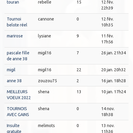
touran
rebelle
15
12 fév.
22h39
Tournoi
cannone
0
12 fév.
belote réel
10h35
marirose
lysiane
9
11 fév.
17h56
pascale fille
migil16
7
26 jan. 21h34
de anne 38
migil
migil16
22
20 jan. 20h32
anne 38
zouzou75
2
16 jan. 18h28
MEILLEURS
shena
13
10 jan. 17h24
VOEUX 2022
TOURNOIS
shena
0
14 nov.
AVEC GAINS
18h38
Insulte
melimots
0
13 nov.
gratuite
11h36