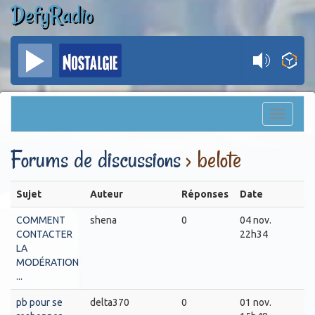
DefyRadio
Toggle
navigati
Forums de discussions
› belote
Sujet
Auteur
Réponses
Date
COMMENT
shena
0
04 nov.
CONTACTER
22h34
LA
MODÉRATION
...
pb pour se
delta370
0
01 nov.