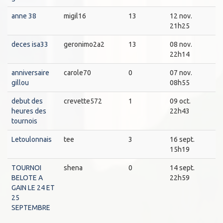
anne 38
migil16
13
12 nov.
21h25
deces isa33
geronimo2a2
13
08 nov.
22h14
anniversaire
carole70
0
07 nov.
gillou
08h55
debut des
crevette572
1
09 oct.
heures des
22h43
tournois
Letoulonnais
tee
3
16 sept.
15h19
TOURNOI
shena
0
14 sept.
BELOTE A
22h59
GAIN LE 24 ET
25
SEPTEMBRE