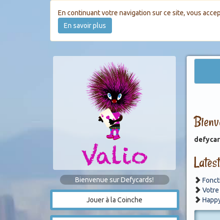
En continuant votre navigation sur ce site, vous accep
En savoir plus
Bienv
defyca
Lates
Bienvenue sur Defycards!
Fonct
Votre
Jouer à la Coinche
Happy