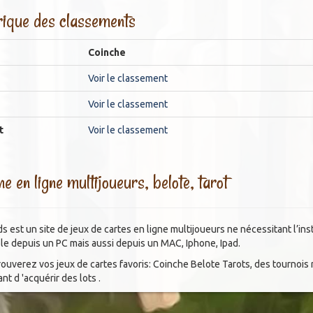
rique des classements
Coinche
Voir le classement
Voir le classement
t
Voir le classement
e en ligne multijoueurs, belote, tarot
s est un site de jeux de cartes en ligne multijoueurs ne nécessitant l’in
le depuis un PC mais aussi depuis un MAC, Iphone, Ipad.
rouverez vos jeux de cartes favoris: Coinche Belote Tarots, des tournoi
nt d 'acquérir des lots .