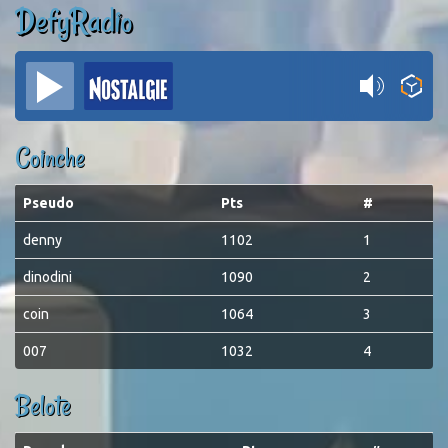
DefyRadio
Coinche
Pseudo
Pts
#
denny
1102
1
dinodini
1090
2
coin
1064
3
007
1032
4
Belote