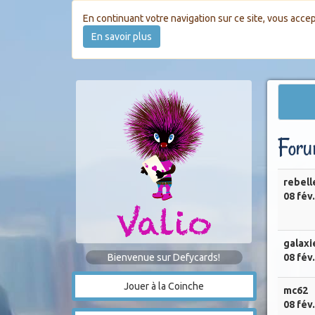
En continuant votre navigation sur ce site, vous accep
En savoir plus
Foru
rebell
08 fév
galaxi
Bienvenue sur Defycards!
08 fév
Jouer à la Coinche
mc62
08 fév