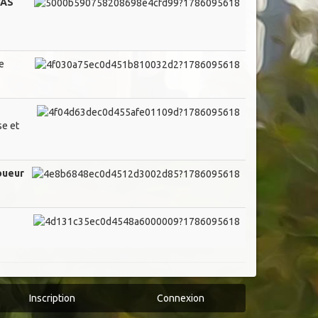
VAS
e
se et
joueur
Inscription
Connexion