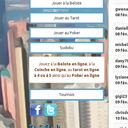
Jouer à la Belote
gwena
08 fév
Jouer au Tarot
daniel
Jouer au Poker
08 fév
michel
Sudoku
09 fév
dany7
Jouez à la
Belote en ligne
, à la
09 fév
Coinche en ligne
, au
tarot en ligne
à 4 ou à 5
ainsi qu'au
Poker en ligne
lysian
09 fév
Tournois
gigi23
09 fév
chrisd
10 fév