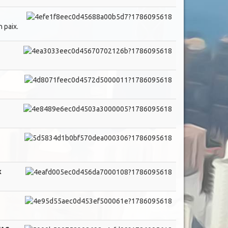
 paix.
x