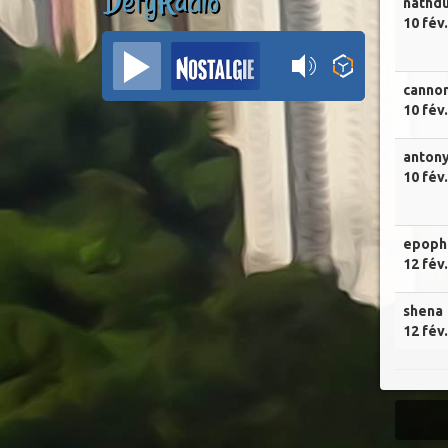
DefyRadio
nathd
10 fév
canno
10 fév
anton
10 fév
epoph
12 fév
shena
12 fév