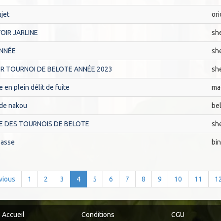
jet
ori
OIR JARLINE
sh
ANNÉE
sh
R TOURNOI DE BELOTE ANNÉE 2023
sh
e en plein délit de fuite
ma
de nakou
be
E DES TOURNOIS DE BELOTE
sh
passe
bi
vious
1
2
3
4
5
6
7
8
9
10
11
1
Accueil
Conditions
CGU