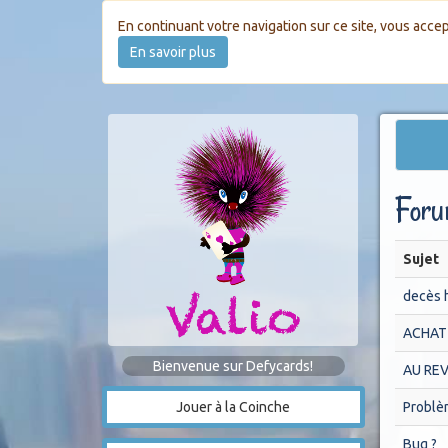
En continuant votre navigation sur ce site, vous accep
En savoir plus
Foru
Sujet
decès h
ACHAT
Bienvenue sur Defycards!
AU RE
Jouer à la Coinche
Problèm
Bug ?