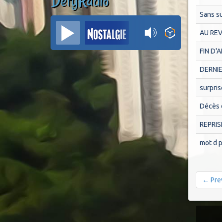
DefyRadio
Sans su
AU REV
FIN D'
DERNIE
surpris
Décès 
REPRIS
mot d 
← Pre