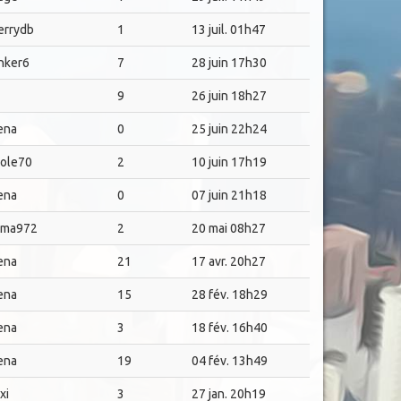
errydb
1
13 juil. 01h47
nker6
7
28 juin 17h30
9
26 juin 18h27
ena
0
25 juin 22h24
role70
2
10 juin 17h19
ena
0
07 juin 21h18
ma972
2
20 mai 08h27
ena
21
17 avr. 20h27
ena
15
28 fév. 18h29
ena
3
18 fév. 16h40
ena
19
04 fév. 13h49
xi
3
27 jan. 20h19