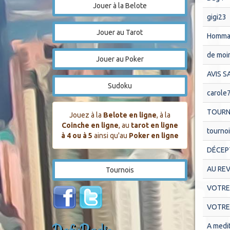
Jouer à la Belote
gigi23
Jouer au Tarot
Hommag
de moi
Jouer au Poker
AVIS S
Sudoku
carole
TOURN
Jouez à la
Belote en ligne
, à la
Coinche en ligne
, au
tarot en ligne
tournoi
à 4 ou à 5
ainsi qu'au
Poker en ligne
DÉCEPTI
AU RE
Tournois
VOTRE 
VOTRE 
A medi