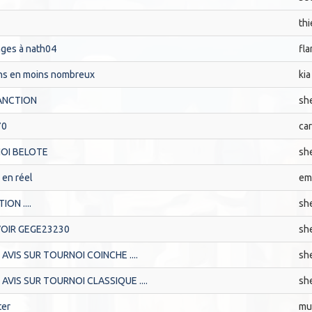
thi
es à nath04
fla
ns en moins nombreux
kia
ANCTION
sh
70
ca
OI BELOTE
sh
 en réel
em
ON ....
sh
VOIR GEGE23230
sh
AVIS SUR TOURNOI COINCHE ....
sh
AVIS SUR TOURNOI CLASSIQUE ....
sh
ter
mu