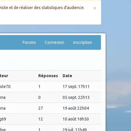
×
site et de réaliser des statistiques d'audience.
Forums
Connexion
inscription
teur
Réponses
Date
role70
1
17 sept. 17h11
ena
0
05 sept. 22h13
ena
27
19 août 22h04
ig69
12
10 août 16h50
dge
1
29 juil. 11h49