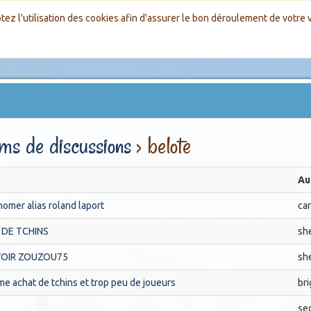
tez l'utilisation des cookies afin d'assurer le bon déroulement de votre vi
ms de discussions
› belote
Au
omer alias roland laport
ca
 DE TCHINS
sh
VOIR ZOUZOU75
sh
e achat de tchins et trop peu de joueurs
br
se