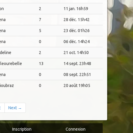
on
2
11 jan. 16h59
ena
7
28 déc. 15h42
ena
5
23 déc. 01h26
ena
0
06 déc. 14h24
deline
2
21 oct. 14h50
lleourebelle
13
14 sept. 23h48
ena
0
08 sept. 22h51
nioubraz
0
20 août 19h05
2
Next →
Inscription
Connexion