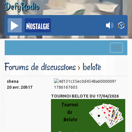
DefyRadio
Toggle
navigati
Forums de discussions
›
belote
shena
20 avr. 20h17
TOURNOI BELOTE DU 17/04/2026