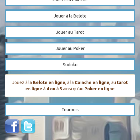
Jouer à la Belote
Jouer au Tarot
Jouer au Poker
Sudoku
Jouez à la
Belote en ligne
, à la
Coinche en ligne
, au
tarot
en ligne à 4 ou à 5
ainsi qu'au
Poker en ligne
Tournois